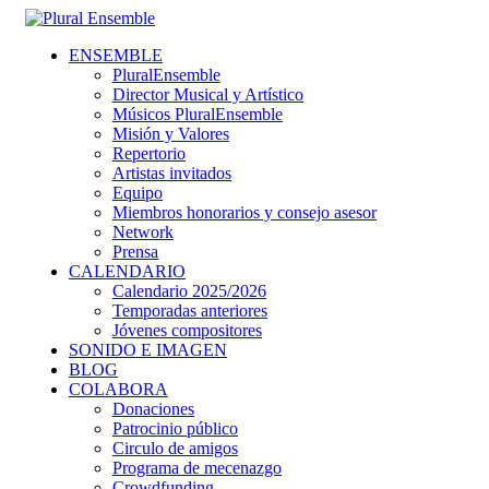
ENSEMBLE
PluralEnsemble
Director Musical y Artístico
Músicos PluralEnsemble
Misión y Valores
Repertorio
Artistas invitados
Equipo
Miembros honorarios y consejo asesor
Network
Prensa
CALENDARIO
Calendario 2025/2026
Temporadas anteriores
Jóvenes compositores
SONIDO E IMAGEN
BLOG
COLABORA
Donaciones
Patrocinio público
Circulo de amigos
Programa de mecenazgo
Crowdfunding