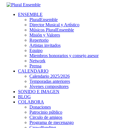
ENSEMBLE
PluralEnsemble
Director Musical y Artístico
Músicos PluralEnsemble
Misión y Valores
Repertorio
Artistas invitados
Equipo
Miembros honorarios y consejo asesor
Network
Prensa
CALENDARIO
Calendario 2025/2026
Temporadas anteriores
Jóvenes compositores
SONIDO E IMAGEN
BLOG
COLABORA
Donaciones
Patrocinio público
Circulo de amigos
Programa de mecenazgo
Crowdfunding