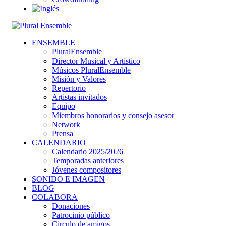
ENSEMBLE
PluralEnsemble
Director Musical y Artístico
Músicos PluralEnsemble
Misión y Valores
Repertorio
Artistas invitados
Equipo
Miembros honorarios y consejo asesor
Network
Prensa
CALENDARIO
Calendario 2025/2026
Temporadas anteriores
Jóvenes compositores
SONIDO E IMAGEN
BLOG
COLABORA
Donaciones
Patrocinio público
Circulo de amigos