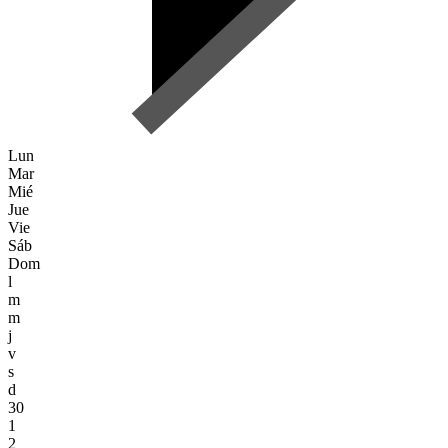
Lun
Mar
Mié
Jue
Vie
Sáb
Dom
l
m
m
j
v
s
d
30
1
2