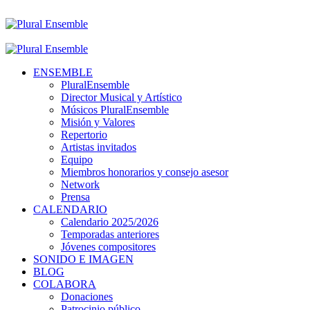
ENSEMBLE
PluralEnsemble
Director Musical y Artístico
Músicos PluralEnsemble
Misión y Valores
Repertorio
Artistas invitados
Equipo
Miembros honorarios y consejo asesor
Network
Prensa
CALENDARIO
Calendario 2025/2026
Temporadas anteriores
Jóvenes compositores
SONIDO E IMAGEN
BLOG
COLABORA
Donaciones
Patrocinio público