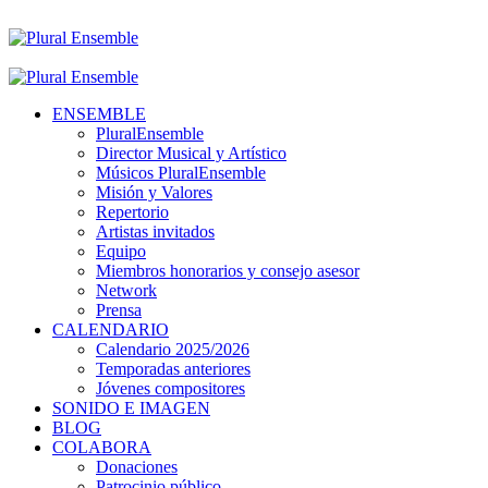
ENSEMBLE
PluralEnsemble
Director Musical y Artístico
Músicos PluralEnsemble
Misión y Valores
Repertorio
Artistas invitados
Equipo
Miembros honorarios y consejo asesor
Network
Prensa
CALENDARIO
Calendario 2025/2026
Temporadas anteriores
Jóvenes compositores
SONIDO E IMAGEN
BLOG
COLABORA
Donaciones
Patrocinio público