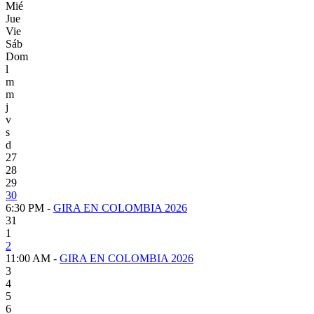
Mié
Jue
Vie
Sáb
Dom
l
m
m
j
v
s
d
27
28
29
30
6:30 PM -
GIRA EN COLOMBIA 2026
31
1
2
11:00 AM -
GIRA EN COLOMBIA 2026
3
4
5
6