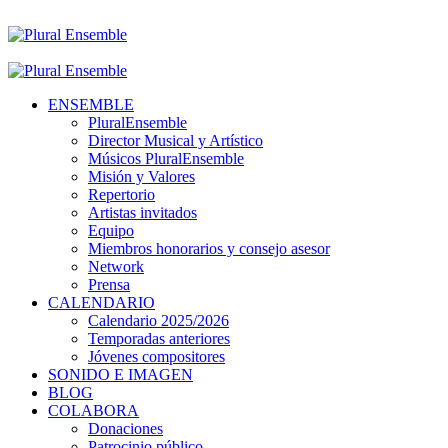
ENSEMBLE
PluralEnsemble
Director Musical y Artístico
Músicos PluralEnsemble
Misión y Valores
Repertorio
Artistas invitados
Equipo
Miembros honorarios y consejo asesor
Network
Prensa
CALENDARIO
Calendario 2025/2026
Temporadas anteriores
Jóvenes compositores
SONIDO E IMAGEN
BLOG
COLABORA
Donaciones
Patrocinio público