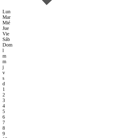
Lun
Mar
Mié
Jue
Vie
Sáb
Dom
l
m
m
j
v
s
d
1
2
3
4
5
6
7
8
9