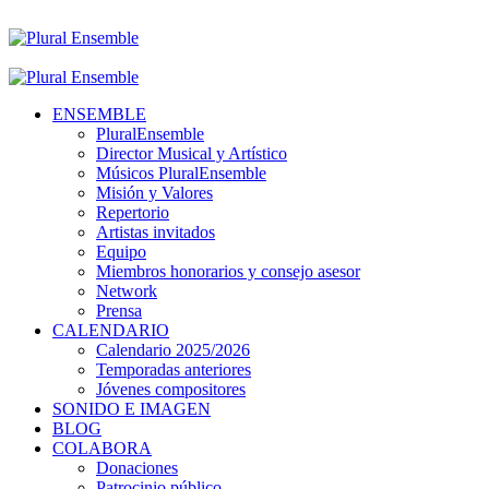
ENSEMBLE
PluralEnsemble
Director Musical y Artístico
Músicos PluralEnsemble
Misión y Valores
Repertorio
Artistas invitados
Equipo
Miembros honorarios y consejo asesor
Network
Prensa
CALENDARIO
Calendario 2025/2026
Temporadas anteriores
Jóvenes compositores
SONIDO E IMAGEN
BLOG
COLABORA
Donaciones
Patrocinio público