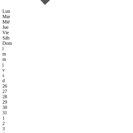
Lun
Mar
Mié
Jue
Vie
Sáb
Dom
l
m
m
j
v
s
d
26
27
28
29
30
31
1
2
3