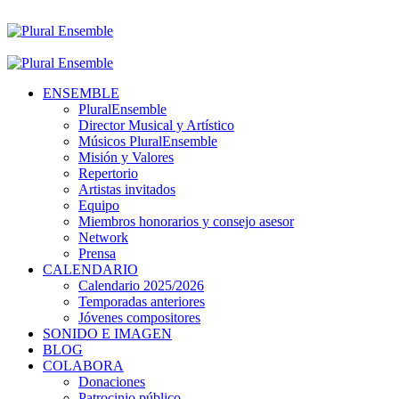
ENSEMBLE
PluralEnsemble
Director Musical y Artístico
Músicos PluralEnsemble
Misión y Valores
Repertorio
Artistas invitados
Equipo
Miembros honorarios y consejo asesor
Network
Prensa
CALENDARIO
Calendario 2025/2026
Temporadas anteriores
Jóvenes compositores
SONIDO E IMAGEN
BLOG
COLABORA
Donaciones
Patrocinio público