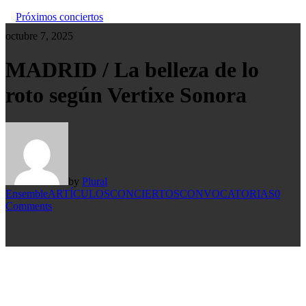
Próximos conciertos
octubre 7, 2025
MADRID / La belleza de lo
roto según Vertixe Sonora
by
Plural
Ensemble
ARTÍCULOS
CONCIERTOS
CONVOCATORIAS
0
Comments