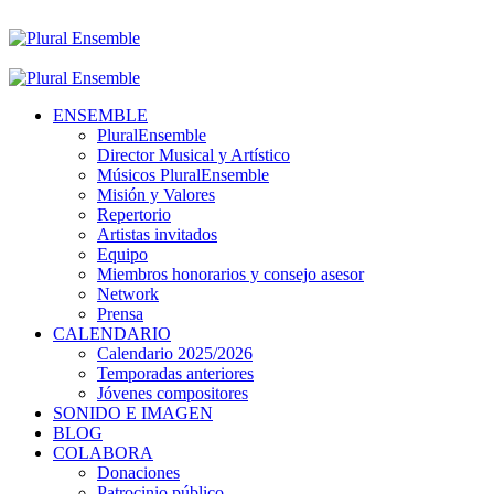
ENSEMBLE
PluralEnsemble
Director Musical y Artístico
Músicos PluralEnsemble
Misión y Valores
Repertorio
Artistas invitados
Equipo
Miembros honorarios y consejo asesor
Network
Prensa
CALENDARIO
Calendario 2025/2026
Temporadas anteriores
Jóvenes compositores
SONIDO E IMAGEN
BLOG
COLABORA
Donaciones
Patrocinio público