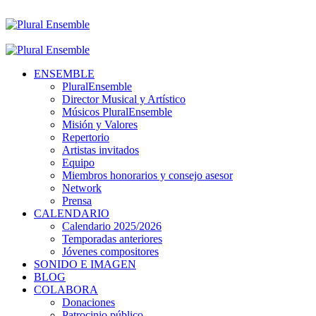
ENSEMBLE
PluralEnsemble
Director Musical y Artístico
Músicos PluralEnsemble
Misión y Valores
Repertorio
Artistas invitados
Equipo
Miembros honorarios y consejo asesor
Network
Prensa
CALENDARIO
Calendario 2025/2026
Temporadas anteriores
Jóvenes compositores
SONIDO E IMAGEN
BLOG
COLABORA
Donaciones
Patrocinio público