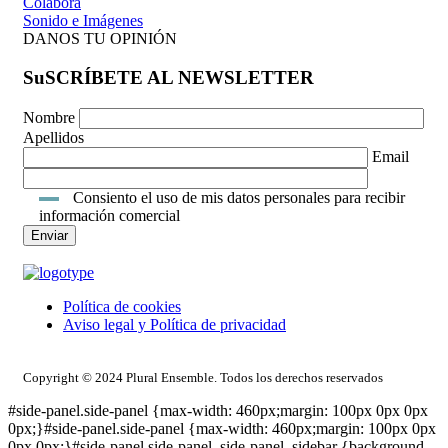
Colabora
Sonido e Imágenes
DANOS TU OPINIÓN
SuSCRÍBETE AL NEWSLETTER
Nombre
Apellidos
Email
Consiento el uso de mis datos personales para recibir
información comercial
Política de cookies
Aviso legal y Política de privacidad
ACCESO INTRANET
Copyright © 2024 Plural Ensemble. Todos los derechos reservados
#side-panel.side-panel {max-width: 460px;margin: 100px 0px 0px
0px;}#side-panel.side-panel {max-width: 460px;margin: 100px 0px
0px 0px;}#side-panel.side-panel .side-panel_sidebar {background-