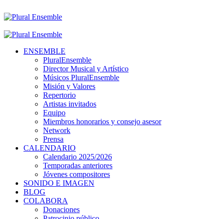
ENSEMBLE
PluralEnsemble
Director Musical y Artístico
Músicos PluralEnsemble
Misión y Valores
Repertorio
Artistas invitados
Equipo
Miembros honorarios y consejo asesor
Network
Prensa
CALENDARIO
Calendario 2025/2026
Temporadas anteriores
Jóvenes compositores
SONIDO E IMAGEN
BLOG
COLABORA
Donaciones
Patrocinio público