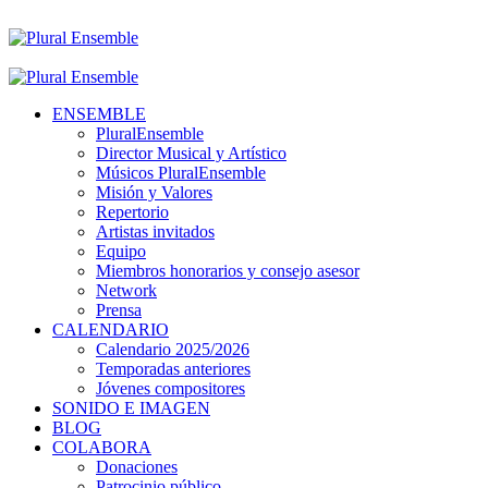
ENSEMBLE
PluralEnsemble
Director Musical y Artístico
Músicos PluralEnsemble
Misión y Valores
Repertorio
Artistas invitados
Equipo
Miembros honorarios y consejo asesor
Network
Prensa
CALENDARIO
Calendario 2025/2026
Temporadas anteriores
Jóvenes compositores
SONIDO E IMAGEN
BLOG
COLABORA
Donaciones
Patrocinio público