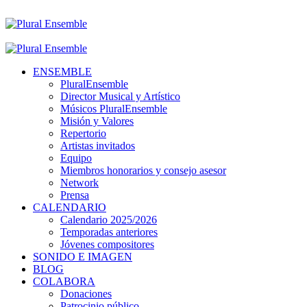
ENSEMBLE
PluralEnsemble
Director Musical y Artístico
Músicos PluralEnsemble
Misión y Valores
Repertorio
Artistas invitados
Equipo
Miembros honorarios y consejo asesor
Network
Prensa
CALENDARIO
Calendario 2025/2026
Temporadas anteriores
Jóvenes compositores
SONIDO E IMAGEN
BLOG
COLABORA
Donaciones
Patrocinio público