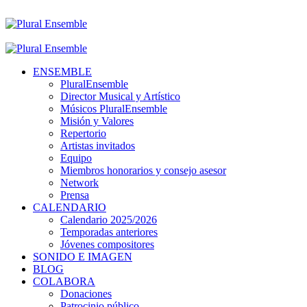
ENSEMBLE
PluralEnsemble
Director Musical y Artístico
Músicos PluralEnsemble
Misión y Valores
Repertorio
Artistas invitados
Equipo
Miembros honorarios y consejo asesor
Network
Prensa
CALENDARIO
Calendario 2025/2026
Temporadas anteriores
Jóvenes compositores
SONIDO E IMAGEN
BLOG
COLABORA
Donaciones
Patrocinio público