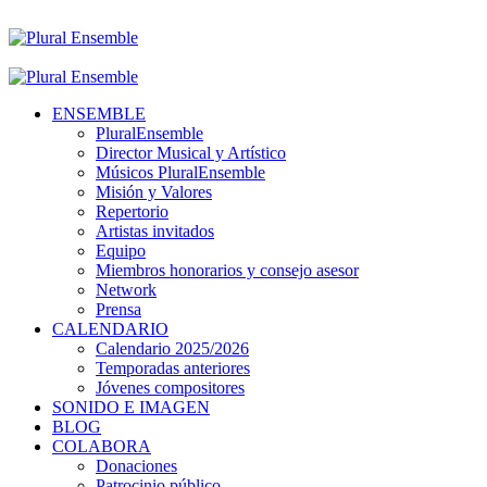
ENSEMBLE
PluralEnsemble
Director Musical y Artístico
Músicos PluralEnsemble
Misión y Valores
Repertorio
Artistas invitados
Equipo
Miembros honorarios y consejo asesor
Network
Prensa
CALENDARIO
Calendario 2025/2026
Temporadas anteriores
Jóvenes compositores
SONIDO E IMAGEN
BLOG
COLABORA
Donaciones
Patrocinio público