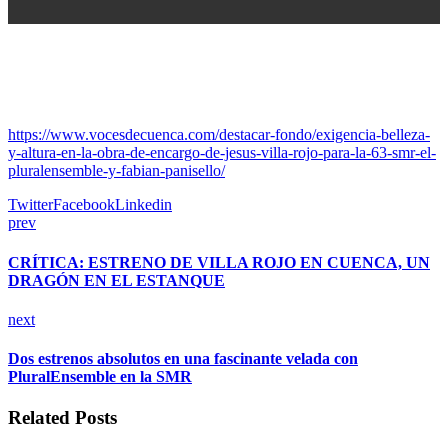
https://www.vocesdecuenca.com/destacar-fondo/exigencia-belleza-
y-altura-en-la-obra-de-encargo-de-jesus-villa-rojo-para-la-63-smr-el-
pluralensemble-y-fabian-panisello/
Twitter
Facebook
Linkedin
prev
CRÍTICA: ESTRENO DE VILLA ROJO EN CUENCA, UN
DRAGÓN EN EL ESTANQUE
next
Dos estrenos absolutos en una fascinante velada con
PluralEnsemble en la SMR
Related Posts