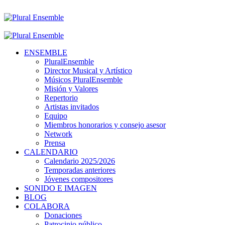
ENSEMBLE
PluralEnsemble
Director Musical y Artístico
Músicos PluralEnsemble
Misión y Valores
Repertorio
Artistas invitados
Equipo
Miembros honorarios y consejo asesor
Network
Prensa
CALENDARIO
Calendario 2025/2026
Temporadas anteriores
Jóvenes compositores
SONIDO E IMAGEN
BLOG
COLABORA
Donaciones
Patrocinio público