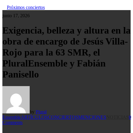
Próximos conciertos
junio 17, 2026
Exigencia, belleza y altura en la
obra de encargo de Jesús Villa-
Rojo para la 63 SMR, el
PluralEnsemble y Fabián
Panisello
by
Plural
Ensemble
ARTÍCULOS
CONCIERTOS
MENCIONES
NOTICIAS
0
Comments