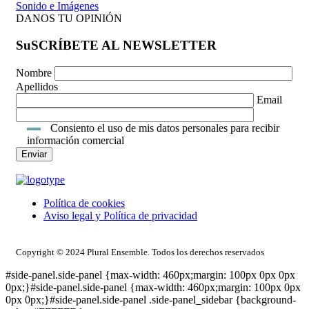
Sonido e Imágenes
DANOS TU OPINIÓN
SuSCRÍBETE AL NEWSLETTER
Nombre
Apellidos
Email
Consiento el uso de mis datos personales para recibir
información comercial
Política de cookies
Aviso legal y Política de privacidad
ACCESO INTRANET
Copyright © 2024 Plural Ensemble. Todos los derechos reservados
#side-panel.side-panel {max-width: 460px;margin: 100px 0px 0px
0px;}#side-panel.side-panel {max-width: 460px;margin: 100px 0px
0px 0px;}#side-panel.side-panel .side-panel_sidebar {background-