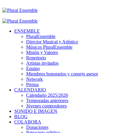
ENSEMBLE
PluralEnsemble
Director Musical y Artístico
Músicos PluralEnsemble
Misión y Valores
Repertorio
Artistas invitados
Equipo
Miembros honorarios y consejo asesor
Network
Prensa
CALENDARIO
Calendario 2025/2026
Temporadas anteriores
Jóvenes compositores
SONIDO E IMAGEN
BLOG
COLABORA
Donaciones
Patrocinio público