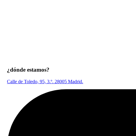
¿dónde estamos?
Calle de Toledo, 95, 3.º. 28005 Madrid.