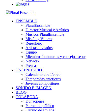
ENSEMBLE
PluralEnsemble
Director Musical y Artístico
Músicos PluralEnsemble
Misión y Valores
Repertorio
Artistas invitados
Equipo
Miembros honorarios y consejo asesor
Network
Prensa
CALENDARIO
Calendario 2025/2026
Temporadas anteriores
Jóvenes compositores
SONIDO E IMAGEN
BLOG
COLABORA
Donaciones
Patrocinio público
Circulo de amigos