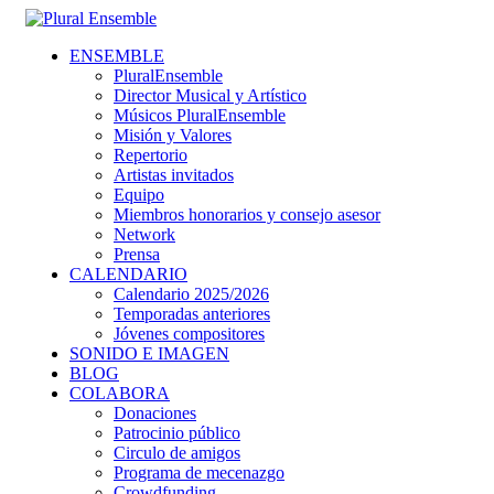
ENSEMBLE
PluralEnsemble
Director Musical y Artístico
Músicos PluralEnsemble
Misión y Valores
Repertorio
Artistas invitados
Equipo
Miembros honorarios y consejo asesor
Network
Prensa
CALENDARIO
Calendario 2025/2026
Temporadas anteriores
Jóvenes compositores
SONIDO E IMAGEN
BLOG
COLABORA
Donaciones
Patrocinio público
Circulo de amigos
Programa de mecenazgo
Crowdfunding