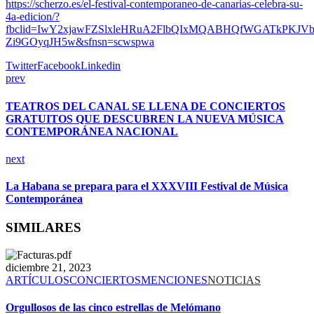
https://scherzo.es/el-festival-contemporaneo-de-canarias-celebra-su-
4a-edicion/?
fbclid=IwY2xjawFZSlxleHRuA2FlbQIxMQABHQfWGATkPKJ
Zi9GOyqJH5w&sfnsn=scwspwa
Twitter
Facebook
Linkedin
prev
TEATROS DEL CANAL SE LLENA DE CONCIERTOS
GRATUITOS QUE DESCUBREN LA NUEVA MÚSICA
CONTEMPORÁNEA NACIONAL
next
La Habana se prepara para el XXXVIII Festival de Música
Contemporánea
SIMILARES
diciembre 21, 2023
ARTÍCULOS
CONCIERTOS
MENCIONES
NOTICIAS
Orgullosos de las cinco estrellas de Melómano