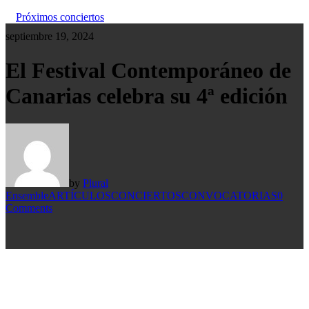
Próximos conciertos
septiembre 19, 2024
El Festival Contemporáneo de
Canarias celebra su 4ª edición
by
Plural
Ensemble
ARTÍCULOS
CONCIERTOS
CONVOCATORIAS
0
Comments