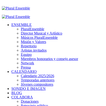
ENSEMBLE
PluralEnsemble
Director Musical y Artístico
Músicos PluralEnsemble
Misión y Valores
Repertorio
Artistas invitados
Equipo
Miembros honorarios y consejo asesor
Network
Prensa
CALENDARIO
Calendario 2025/2026
Temporadas anteriores
Jóvenes compositores
SONIDO E IMAGEN
BLOG
COLABORA
Donaciones
Patrocinio público