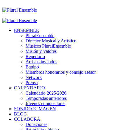
ENSEMBLE
PluralEnsemble
Director Musical y Artístico
Músicos PluralEnsemble
Misión y Valores
Repertorio
Artistas invitados
Equipo
Miembros honorarios y consejo asesor
Network
Prensa
CALENDARIO
Calendario 2025/2026
Temporadas anteriores
Jóvenes compositores
SONIDO E IMAGEN
BLOG
COLABORA
Donaciones
Patrocinio público