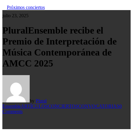
Próximos conciertos
julio 23, 2025
PluralEnsemble recibe el
Premio de Interpretación de
Música Contemporánea de
AMCC 2025
by
Plural
Ensemble
ARTÍCULOS
CONCIERTOS
CONVOCATORIAS
0
Comments