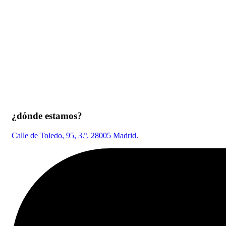
¿dónde estamos?
Calle de Toledo, 95, 3.º. 28005 Madrid.