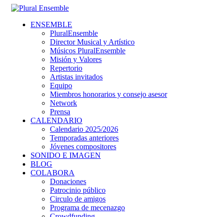
ENSEMBLE
PluralEnsemble
Director Musical y Artístico
Músicos PluralEnsemble
Misión y Valores
Repertorio
Artistas invitados
Equipo
Miembros honorarios y consejo asesor
Network
Prensa
CALENDARIO
Calendario 2025/2026
Temporadas anteriores
Jóvenes compositores
SONIDO E IMAGEN
BLOG
COLABORA
Donaciones
Patrocinio público
Circulo de amigos
Programa de mecenazgo
Crowdfunding