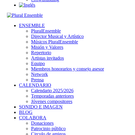
ENSEMBLE
PluralEnsemble
Director Musical y Artístico
Músicos PluralEnsemble
Misión y Valores
Repertorio
Artistas invitados
Equipo
Miembros honorarios y consejo asesor
Network
Prensa
CALENDARIO
Calendario 2025/2026
Temporadas anteriores
Jóvenes compositores
SONIDO E IMAGEN
BLOG
COLABORA
Donaciones
Patrocinio público
Circulo de amigos