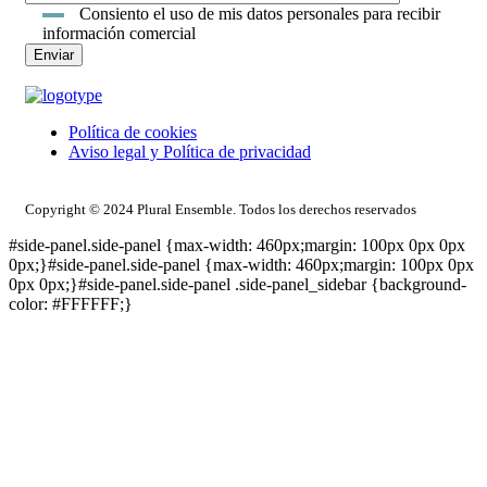
Consiento el uso de mis datos personales para recibir
información comercial
Política de cookies
Aviso legal y Política de privacidad
ACCESO INTRANET
Copyright © 2024 Plural Ensemble. Todos los derechos reservados
#side-panel.side-panel {max-width: 460px;margin: 100px 0px 0px
0px;}#side-panel.side-panel {max-width: 460px;margin: 100px 0px
0px 0px;}#side-panel.side-panel .side-panel_sidebar {background-
color: #FFFFFF;}