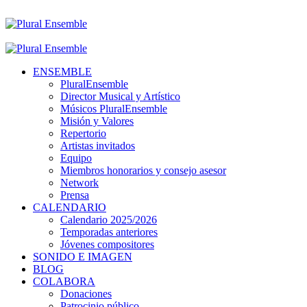
ENSEMBLE
PluralEnsemble
Director Musical y Artístico
Músicos PluralEnsemble
Misión y Valores
Repertorio
Artistas invitados
Equipo
Miembros honorarios y consejo asesor
Network
Prensa
CALENDARIO
Calendario 2025/2026
Temporadas anteriores
Jóvenes compositores
SONIDO E IMAGEN
BLOG
COLABORA
Donaciones
Patrocinio público