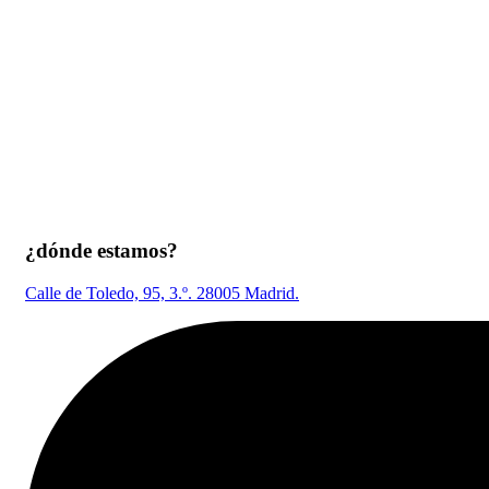
¿dónde estamos?
Calle de Toledo, 95, 3.º. 28005 Madrid.