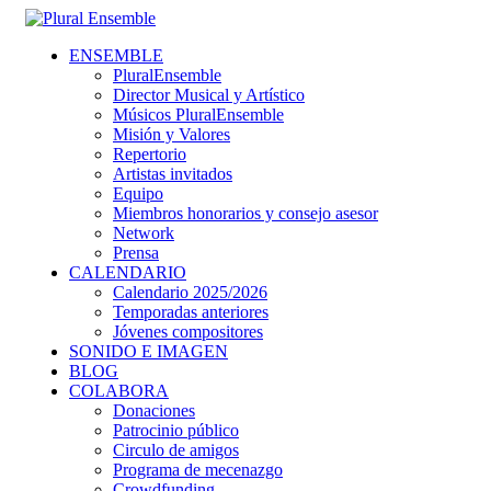
ENSEMBLE
PluralEnsemble
Director Musical y Artístico
Músicos PluralEnsemble
Misión y Valores
Repertorio
Artistas invitados
Equipo
Miembros honorarios y consejo asesor
Network
Prensa
CALENDARIO
Calendario 2025/2026
Temporadas anteriores
Jóvenes compositores
SONIDO E IMAGEN
BLOG
COLABORA
Donaciones
Patrocinio público
Circulo de amigos
Programa de mecenazgo
Crowdfunding