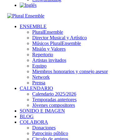
ENSEMBLE
PluralEnsemble
Director Musical y Artístico
Músicos PluralEnsemble
Misión y Valores
Repertorio
Artistas invitados
Equipo
Miembros honorarios y consejo asesor
Network
Prensa
CALENDARIO
Calendario 2025/2026
Temporadas anteriores
Jóvenes compositores
SONIDO E IMAGEN
BLOG
COLABORA
Donaciones
Patrocinio público
Circulo de amigos